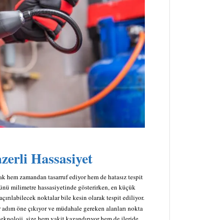
zerli Hassasiyet
ak hem zamandan tasarruf ediyor hem de hatasız tespit
şünü milimetre hassasiyetinde gösterirken, en küçük
çırılabilecek noktalar bile kesin olarak tespit ediliyor.
 adım öne çıkıyor ve müdahale gereken alanları nokta
 teknoloji, size hem vakit kazandırıyor hem de ileride