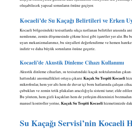
oluşabilecek yapısal sorunların önüne geçiyor.
Kocaeli’de Su Kaçağı Belirtileri ve Erken U
Kocaeli bölgesindeki tesisatlarda sıkça rastlanan belirtiler arasında ani
nemlenme, zemin döşemesinde çökme hissi gibi işaretler yer alır. Bu bel
uyarı mekanizmalarımız, bu sinyalleri değerlendirme ve hemen harek
indirir ve daha büyük sorunların önüne geçeriz.
Kocaeli’de Akustik Dinleme Cihazı Kullanımı
Akustik dinleme cihazları, su tesisatındaki kaçak noktalarından çıkan d
Kaçak Su Tespiti Kocaeli
hattındaki anormallikleri ortaya çıkarır.
hiz
mikrofonlar, hem yer altı hem de duvar içi boru hatlarında çalışan cih
çubukları ve zemin tetik plakaları aracılığıyla sistemi tarar; elde edilen
Bu yöntem, hem gizli kaçakları hem de yerleşim düzeninizi bozmadan 
Kaçak Su Tespiti Kocaeli
manuel kontroller yerine,
hizmetimizde dakik
Su Kaçağı Servisi’nin Kocaeli 