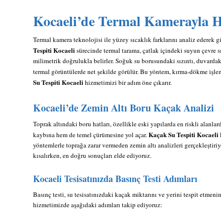
Kocaeli’de Termal Kamerayla H
Termal kamera teknolojisi ile yüzey sıcaklık farklarını analiz ederek gi
Tespiti Kocaeli
sürecinde termal tarama, çatlak içindeki suyun çevre s
milimetrik doğrulukla belirler. Soğuk su borusundaki sızıntı, duvardaki
termal görüntülerde net şekilde görülür. Bu yöntem, kırma-dökme işle
Su Tespiti Kocaeli
hizmetimizi bir adım öne çıkarır.
Kocaeli’de Zemin Altı Boru Kaçak Analizi
Toprak altındaki boru hatları, özellikle eski yapılarda en riskli alanlar
Kaçak Su Tespiti Kocaeli
kaybına hem de temel çürümesine yol açar.
yöntemlerle toprağa zarar vermeden zemin altı analizleri gerçekleştiriy
kısalırken, en doğru sonuçları elde ediyoruz.
Kocaeli Tesisatınızda Basınç Testi Adımları
Basınç testi, su tesisatınızdaki kaçak miktarını ve yerini tespit etmen
hizmetimizde aşağıdaki adımları takip ediyoruz: