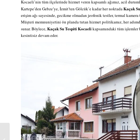
Kocaeli’nin tüm ilçelerinde hizmet veren kapsamlı ağımız, acil duruml
Kaçak Su
Kartepe’den Gebze’ye, İzmit’ten Gölcük’e kadar her noktada
erişim ağı sayesinde, gecikme olmadan jeofonik testler, termal kamera t
Müşteri memnuniyetini ön planda tutan hizmet politikamız, her adımda 
Kaçak Su Tespiti Kocaeli
sunar. Böylece,
kapsamındaki tüm işlemler b
kesintisiz devam eder.
Kaçak Su Tespiti