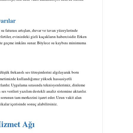
yarılar
 su faturası artışları, duvar ve tavan yüzeylerinde
irtiler, evinizdeki gizli kaçakların habercisidir. Erken
ete geçme imkânı sunar. Böylece su kaybını minimuma
üşük frekanslı ses titreşimlerini algılayarak boru
metimizde kullandığımız yüksek hassasiyetli
azlardır. Uygulama sırasında teknisyenlerimiz, dinleme
 ses verileri yazılım destekli analiz sistemine aktarılır.
sorunun tam merkezini işaret eder. Uzun vakit alan
alar içerisinde sonuç alabilirsiniz.
Hizmet Ağı