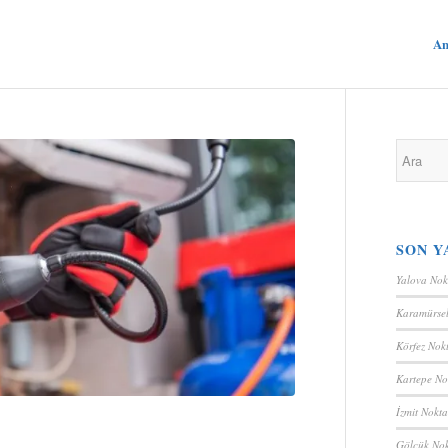
An
SON Y
Yalova Nok
Karamürsel
Körfez Nokt
Kartepe No
İzmit Nokta
Gölcük Nok