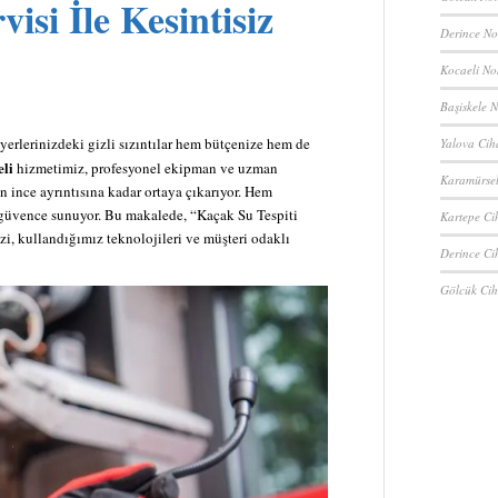
visi
İle Kesintisiz
Derince No
Kocaeli No
Başiskele N
erlerinizdeki gizli sızıntılar hem bütçenize hem de
Yalova Cih
eli
hizmetimiz, profesyonel ekipman ve uzman
Karamürsel
 ince ayrıntısına kadar ortaya çıkarıyor. Hem
 güvence sunuyor. Bu makalede, “Kaçak Su Tespiti
Kartepe Ci
zi, kullandığımız teknolojileri ve müşteri odaklı
Derince Ci
Gölcük Cih