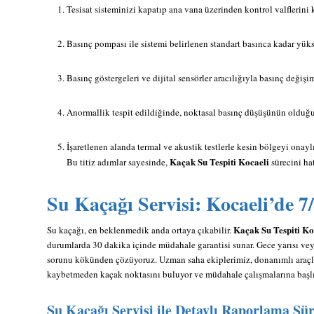
Tesisat sisteminizi kapatıp ana vana üzerinden kontrol valflerini 
Basınç pompası ile sistemi belirlenen standart basınca kadar yüks
Basınç göstergeleri ve dijital sensörler aracılığıyla basınç değişi
Anormallik tespit edildiğinde, noktasal basınç düşüşünün olduğu 
İşaretlenen alanda termal ve akustik testlerle kesin bölgeyi onayl
Kaçak Su Tespiti Kocaeli
Bu titiz adımlar sayesinde,
sürecini hat
Su Kaçağı Servisi: Kocaeli’de 
Kaçak Su Tespiti Ko
Su kaçağı, en beklenmedik anda ortaya çıkabilir.
durumlarda 30 dakika içinde müdahale garantisi sunar. Gece yarısı veya
sorunu kökünden çözüyoruz. Uzman saha ekiplerimiz, donanımlı araçları
kaybetmeden kaçak noktasını buluyor ve müdahale çalışmalarına başlı
Su Kaçağı Servisi ile Detaylı Raporlama Sür