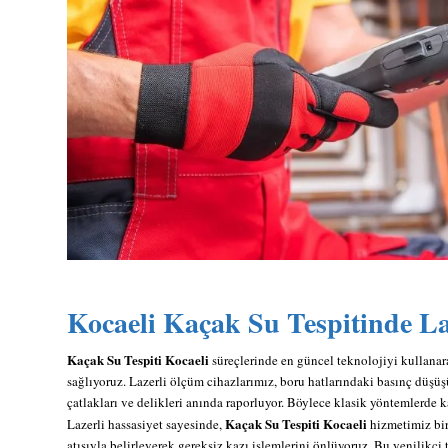
Kocaeli Kaçak Su Tespiti
nde La
Kaçak Su Tespiti Kocaeli
süreçlerinde en güncel teknolojiyi kullanar
sağlıyoruz. Lazerli ölçüm cihazlarımız, boru hatlarındaki basınç düşü
çatlakları ve delikleri anında raporluyor. Böylece klasik yöntemlerde ka
Kaçak Su Tespiti Kocaeli
Lazerli hassasiyet sayesinde,
hizmetimiz bir
atışıyla belirleyerek gereksiz kazı işlemlerini önlüyoruz. Bu yenilikçi