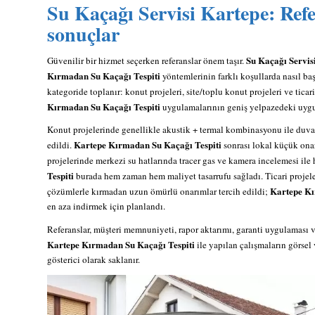
Su Kaçağı Servisi Kartepe: Refe
sonuçlar
Su Kaçağı Servis
Güvenilir bir hizmet seçerken referanslar önem taşır.
Kırmadan Su Kaçağı Tespiti
yöntemlerinin farklı koşullarda nasıl baş
kategoride toplanır: konut projeleri, site/toplu konut projeleri ve ticari
Kırmadan Su Kaçağı Tespiti
uygulamalarının geniş yelpazedeki uygu
Konut projelerinde genellikle akustik + termal kombinasyonu ile duvar 
Kartepe Kırmadan Su Kaçağı Tespiti
edildi.
sonrası lokal küçük onar
projelerinde merkezi su hatlarında tracer gas ve kamera incelemesi ile h
Tespiti
burada hem zaman hem maliyet tasarrufu sağladı. Ticari projele
Kartepe Kı
çözümlerle kırmadan uzun ömürlü onarımlar tercih edildi;
en aza indirmek için planlandı.
Referanslar, müşteri memnuniyeti, rapor aktarımı, garanti uygulaması 
Kartepe Kırmadan Su Kaçağı Tespiti
ile yapılan çalışmaların görsel
gösterici olarak saklanır.