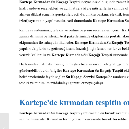
Kartepe Kırmadan Su Kaçağı Tespiti
ihtiyacınız olduğunda zaman kr
hızlı randevu seçenekleri ve acil hat servisiyle müşterilerin yanında ol
alırken dikkat etmeniz gerekenler; acil durum (su baskını, elektrik temas
Kartepe Kırmadan Su 
izleri) ayrımının yapılmasıdır. Acil durumlarda
Kart
Randevu sistemimiz, telefon ve online başvuru seçenekleri içerir;
zaman dilimini belirleriz. Acil paketlerimizde ekiplerimiz portatif aku
Kartepe Kırmadan Su Kaçağı Tes
ekipmanları ile sahaya intikal eder.
yapılır: ekiplerin ne getireceği, saha hazırlığı için kısa öneriler ve be
Kartepe Kırmadan Su Kaçağı Tespiti
verimli kullanılır ve
sürecinde 
Hızlı randevu alınabilmesi için müşteri bize su sayacı fotoğrafı, görülen
Kartepe Kırmadan Su Kaçağı Tespiti
gönderebilir; bu ön bilgiler
eki
Su Kaçağı Servisi
belirlemelerinde fayda sağlar.
Kartepe’de randevu ve 
tespiti ve minimum müdahaleyi garanti etmeye çalışır.
Kartepe’de kırmadan tespitin o
Kartepe Kırmadan Su Kaçağı Tespiti
yaptırmanın en büyük avantajı,
sahip olmanızdır. Kırmadan tespit, onarım öncesinde büyük bir rehber o
Gölcük Kırmadan Su