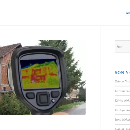
An
SON Y
Yalova Nok
Karamürsel
Körfez Nokt
Kartepe No
İzmit Nokta
Gölcük Nok