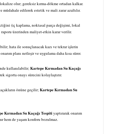
lokalize olur; gereksiz kırma-dökme ortadan kalkar.
 müdahale edilerek estetik ve mali zarar azaltılır.
tiğini (iç kaplama, noktasal parça değişimi, lokal
i
raporu üzerinden maliyet-etkin karar verilir.
ilir; hata ile sonuçlanacak kazı ve tekrar işlerin
onarım planı netleşir ve uygulama daha kısa sürer.
Kartepe Kırmadan Su Kaçağı
inde kullanılabilir;
ek sigorta onayı sürecini kolaylaştırır.
Kartepe Kırmadan Su
kaçakların önüne geçilir;
pe Kırmadan Su Kaçağı Tespiti
yaptırarak onarım
unur hem de yaşam konforu bozulmaz.