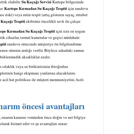
Su Kaçağı Servisi
itik olabilir.
Kartepe bölgesinde
Kartepe Kırmadan Su Kaçağı Tespiti
ur.
için randevu
ı riski) veya rutin tespit (artış gösteren sayaç, rutubet
Kaçağı Tespiti
ekibimiz öncelikli sevk ile çalışır.
epe Kırmadan Su Kaçağı Tespiti
için size en uygun
stik cihazlar, termal kameralar ve geçici müdahale
piti
randevu sürecinde müşteriye ön bilgilendirme
klenen sürenin aralığı verilir. Böylece sahadaki zaman
beklenmedik aksaklıklar azalır.
 ıslaklık veya su birikintisinin fotoğrafını
plerinin hangi ekipmanı yanlarına alacaklarını
acil hat politikası ile müşteri memnuniyetini, hızlı
narım öncesi avantajları
 onarım kararını vermeden önce doğru ve net bilgiye
larak hizmet eder ve şu avantajları sunar: