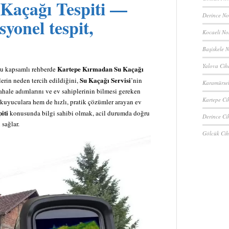
açağı Tespiti
—
Derince No
syonel tespit,
Kocaeli No
Başiskele N
Yalova Cih
Kartepe Kırmadan Su Kaçağı
Bu kapsamlı rehberde
Su Kaçağı Servisi
rin neden tercih edildiğini,
’nin
Karamürsel
ahale adımlarını ve ev sahiplerinin bilmesi gereken
Kartepe Ci
okuyuculara hem de hızlı, pratik çözümler arayan ev
iti
konusunda bilgi sahibi olmak, acil durumda doğru
Derince Ci
sağlar.
Gölcük Cih