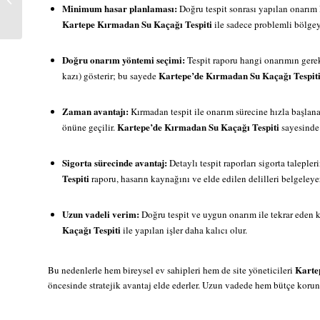
Kaçağı Tespiti
Minimum hasar planlaması:
Doğru tespit sonrası yapılan onarım 
Kartepe Kırmadan Su Kaçağı Tespiti
ile sadece problemli bölgeye
Doğru onarım yöntemi seçimi:
Tespit raporu hangi onarımın gerek
Kartepe’de Kırmadan Su Kaçağı Tespit
kazı) gösterir; bu sayede
Zaman avantajı:
Kırmadan tespit ile onarım sürecine hızla başlanab
Kartepe’de Kırmadan Su Kaçağı Tespiti
önüne geçilir.
sayesinde 
Sigorta sürecinde avantaj:
Detaylı tespit raporları sigorta talepler
Tespiti
raporu, hasarın kaynağını ve elde edilen delilleri belgeleyer
Uzun vadeli verim:
Doğru tespit ve uygun onarım ile tekrar eden 
Kaçağı Tespiti
ile yapılan işler daha kalıcı olur.
Karte
Bu nedenlerle hem bireysel ev sahipleri hem de site yöneticileri
öncesinde stratejik avantaj elde ederler. Uzun vadede hem bütçe kor