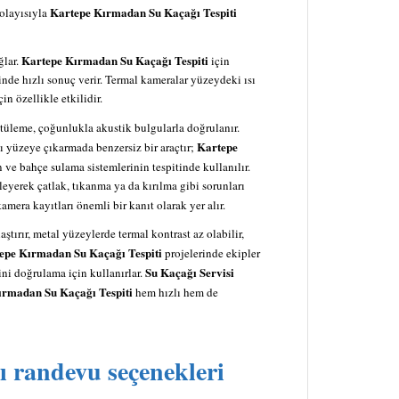
Kartepe Kırmadan Su Kaçağı Tespiti
dolayısıyla
Kartepe Kırmadan Su Kaçağı Tespiti
ğlar.
için
inde hızlı sonuç verir. Termal kameralar yüzeydeki ısı
çin özellikle etkilidir.
tüleme, çoğunlukla akustik bulgularla doğrulanır.
Kartepe
nı yüzeye çıkarmada benzersiz bir araçtır;
ın ve bahçe sulama sistemlerinin tespitinde kullanılır.
leyerek çatlak, tıkanma ya da kırılma gibi sorunları
mera kayıtları önemli bir kanıt olarak yer alır.
tırır, metal yüzeylerde termal kontrast az olabilir,
epe Kırmadan Su Kaçağı Tespiti
projelerinde ekipler
Su Kaçağı Servisi
ini doğrulama için kullanırlar.
ırmadan Su Kaçağı Tespiti
hem hızlı hem de
ı randevu seçenekleri