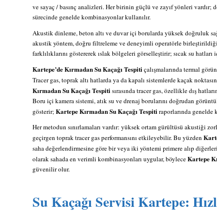
ve sayaç / basınç analizleri. Her birinin güçlü ve zayıf yönleri vardır; 
sürecinde genelde kombinasyonlar kullanılır.
Akustik dinleme, beton altı ve duvar içi borularda yüksek doğruluk sa
akustik yöntem, doğru filtreleme ve deneyimli operatörle birleştirildiğ
farklılıklarını göstererek ıslak bölgeleri görselleştirir; sıcak su hatları i
Kartepe’de Kırmadan Su Kaçağı Tespiti
çalışmalarında termal görün
Tracer gas, toprak altı hatlarda ya da kapalı sistemlerde kaçak noktası
Kırmadan Su Kaçağı Tespiti
sırasında tracer gas, özellikle dış hatlar
Boru içi kamera sistemi, atık su ve drenaj borularını doğrudan görüntü
Kartepe Kırmadan Su Kaçağı Tespiti
gösterir;
raporlarında genelde ka
Her metodun sınırlamaları vardır: yüksek ortam gürültüsü akustiği zorlaş
Kart
geçirgen toprak tracer gas performansını etkileyebilir. Bu yüzden
saha değerlendirmesine göre bir veya iki yöntemi primere alıp diğerler
Kartepe K
olarak sahada en verimli kombinasyonları uygular, böylece
güvenilir olur.
Su Kaçağı Servisi Kartepe: Hızl